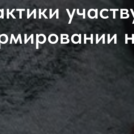
актики участв
рмировании 