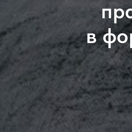
пр
в фо