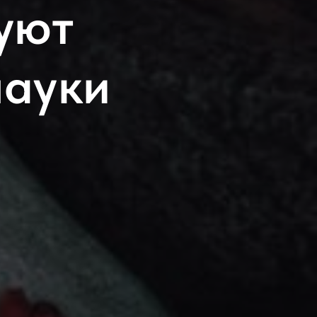
уют
науки